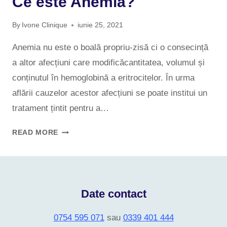
Ce este Anemia?
By
Ivone Clinique
iunie 25, 2021
Anemia nu este o boală propriu-zisă ci o consecință
a altor afecțiuni care modificăcantitatea, volumul și
conținutul în hemoglobină a eritrocitelor. În urma
aflării cauzelor acestor afecțiuni se poate institui un
tratament țintit pentru a…
READ MORE
Date contact
0754 595 071
sau
0339 401 444