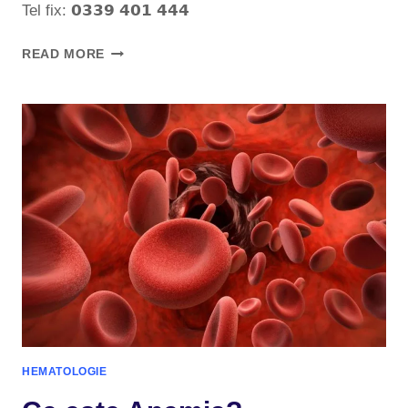
Tel fix: 𝟬𝟯𝟯𝟵 𝟰𝟬𝟭 𝟰𝟰𝟰
READ MORE
HEMATOLOGIE