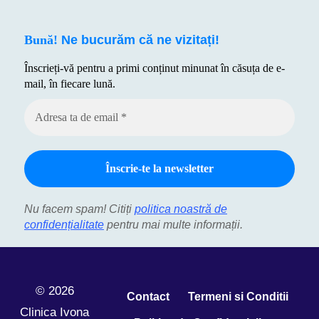
Bună!
Ne bucurăm că ne vizitați!
Înscrieți-vă pentru a primi conținut minunat în căsuța de e-
mail, în fiecare lună.
Nu facem spam! Citiți
politica noastră de
confidențialitate
pentru mai multe informații.
© 2026
Contact
Termeni si Conditii
Clinica Ivona