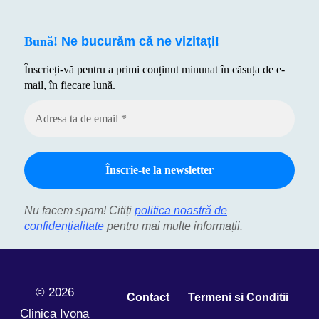
Bună!
Ne bucurăm că ne vizitați!
Înscrieți-vă pentru a primi conținut minunat în căsuța de e-
mail, în fiecare lună.
Nu facem spam! Citiți
politica noastră de
confidențialitate
pentru mai multe informații.
© 2026
Contact
Termeni si Conditii
Clinica Ivona