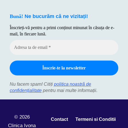
Bună!
Ne bucurăm că ne vizitați!
Înscrieți-vă pentru a primi conținut minunat în căsuța de e-
mail, în fiecare lună.
Nu facem spam! Citiți
politica noastră de
confidențialitate
pentru mai multe informații.
© 2026
Contact
Termeni si Conditii
Clinica Ivona